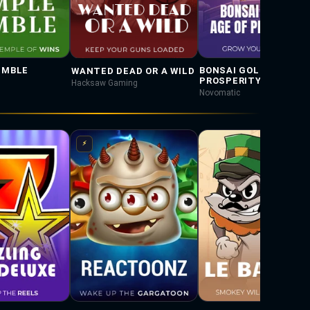
UMBLE
BONSAI GOLD 2: AGE 
WANTED DEAD OR A WILD
PROSPERITY
Hacksaw Gaming
Novomatic
⚡