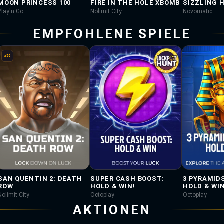
MOON PRINCESS 100
SIZZLING 
FIRE IN THE HOLE XBOMB
Play'n Go
Novomatic
Nolimit City
EMPFOHLENE SPIELE
x50
SUPER CASH BOOST:
SAN QUENTIN 2: DEATH
3 PYRAMID
HOLD & WIN!
ROW
HOLD & WI
Octoplay
Nolimit City
Octoplay
AKTIONEN