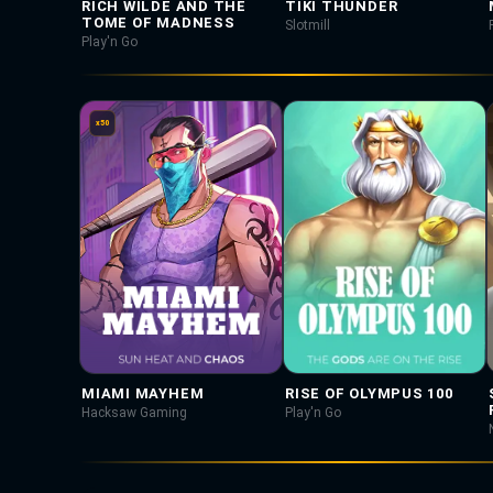
TIKI THUNDER
RICH WILDE AND THE
TOME OF MADNESS
Slotmill
Play'n Go
x50
RISE OF OLYMPUS 100
MIAMI MAYHEM
Play'n Go
Hacksaw Gaming