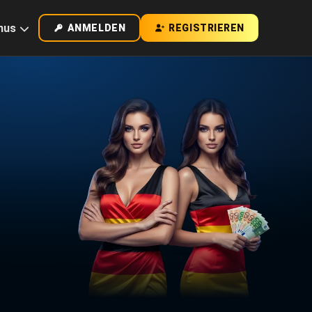
nus
ANMELDEN
REGISTRIEREN