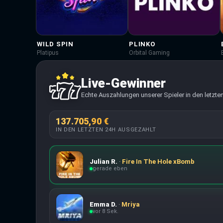
WILD SPIN
PLINKO
Platipus
Orbital Gaming
Live-Gewinner
Echte Auszahlungen unserer Spieler in den letzte
137.743,68 €
IN DEN LETZTEN 24H AUSGEZAHLT
Julian R.
·
Fire In The Hole xBomb
gerade eben
Emma D.
·
Mriya
vor 8 Sek.