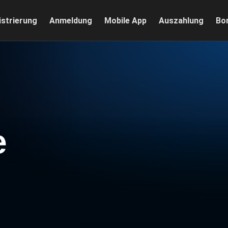
istrierung
Anmeldung
Mobile App
Auszahlung
Bo
e