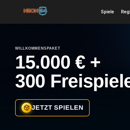
Spiele
Reg
WILLKOMMENSPAKET
15.000 € +
300 Freispiel
JETZT SPIELEN