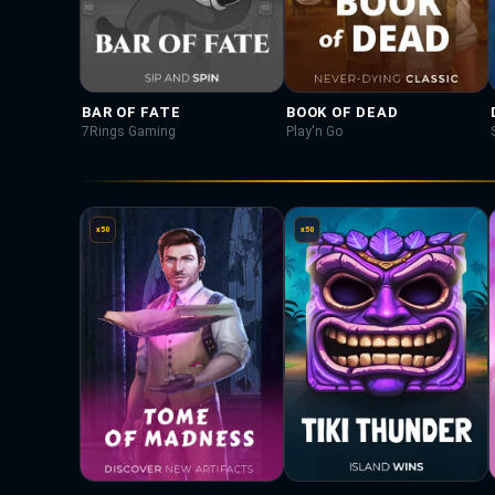
BOOK OF DEAD
BAR OF FATE
Play'n Go
7Rings Gaming
x50
x50