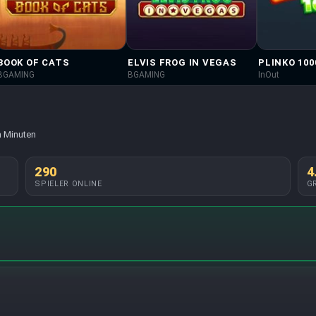
BOOK OF CATS
ELVIS FROG IN VEGAS
PLINKO 100
BGAMING
BGAMING
InOut
n Minuten
295
4
SPIELER ONLINE
G