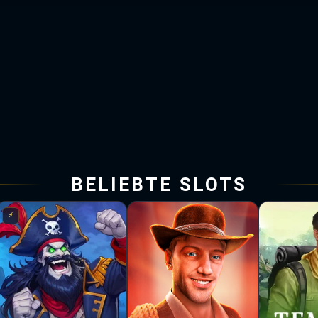
BELIEBTE SLOTS
⚡