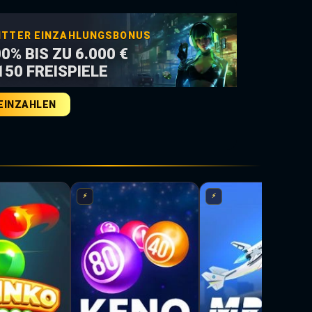
ITTER EINZAHLUNGSBONUS
0% BIS ZU 6.000 €
150 FREISPIELE
EINZAHLEN
⚡
⚡