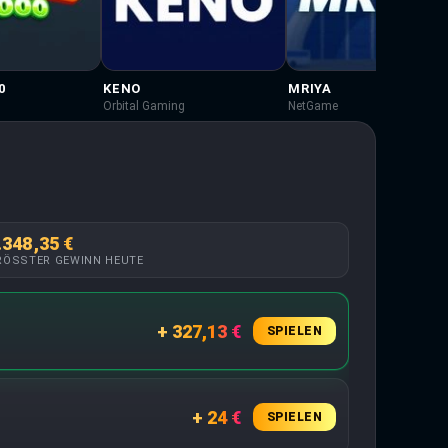
0
KENO
MRIYA
Orbital Gaming
NetGame
.348,35 €
RÖSSTER GEWINN HEUTE
+ 327,13 €
SPIELEN
+ 24 €
SPIELEN