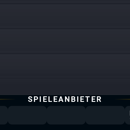
SPIELEANBIETER